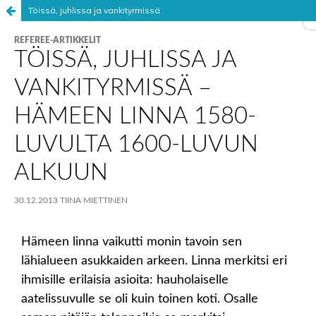
Töissä, juhlissa ja vankityrmissä
Palvelua ylläpitää
Tieteellisten seurain valtuuskunta
.