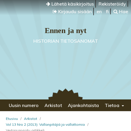
Lähetä käsikirjoitus
Rekisteröidy
Kirjaudu sisään
en
fi
Hae
Ennen ja nyt
HISTORIAN TIETOSANOMAT
Uusin numero
Arkistot
Ajankohtaista
Tietoa
Etusivu
/
Arkistot
/
Vol 13 Nro 2 (2013): Vallanpitäjiä ja vallattomia
/
Vertaisarvioitu artikkeli