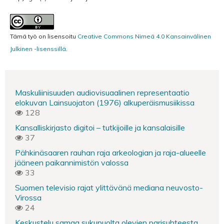
Tämä työ on lisensoitu
Creative Commons Nimeä 4.0 Kansainvälinen
Julkinen -lisenssillä
.
Maskuliinisuuden audiovisuaalinen representaatio
elokuvan Lainsuojaton (1976) alkuperäismusiikissa
128
Kansalliskirjasto digitoi – tutkijoille ja kansalaisille
37
Pähkinäsaaren rauhan raja arkeologian ja raja-alueelle
jääneen paikannimistön valossa
33
Suomen televisio rajat ylittävänä mediana neuvosto-
Virossa
24
Keskustelu samaa sukupuolta olevien parisuhteesta