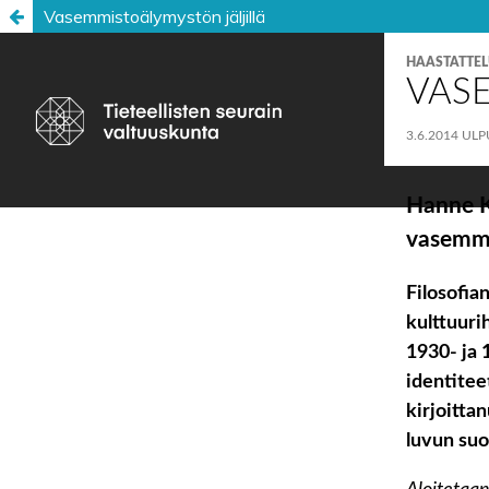
Vasemmistoälymystön jäljillä