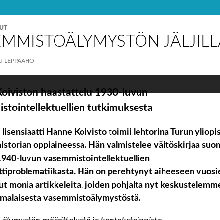
Palvelua ylläpitää
Tieteellisten seurain valtuuskun