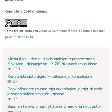
Copyright (c) 2015 Kirjoittajat
Tämä työ on lisensoitu
Creative Commons Nimeä 4.0 Kansainvälinen
Julkinen -lisenssillä
.
Maskuliinisuuden audiovisuaalinen representaatio
elokuvan Lainsuojaton (1976) alkuperäismusiikissa
128
Kansalliskirjasto digitoi – tutkijoille ja kansalaisille
37
Pähkinäsaaren rauhan raja arkeologian ja raja-alueelle
jääneen paikannimistön valossa
33
Suomen televisio rajat ylittävänä mediana neuvosto-
Virossa