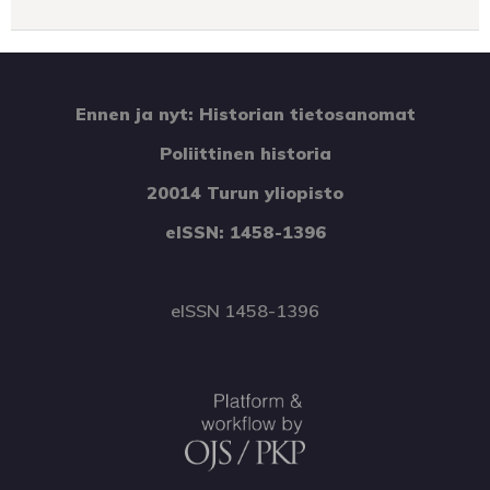
Ennen ja nyt: Historian tietosanomat
Poliittinen historia
20014 Turun yliopisto
eISSN: 1458-1396
eISSN 1458-1396