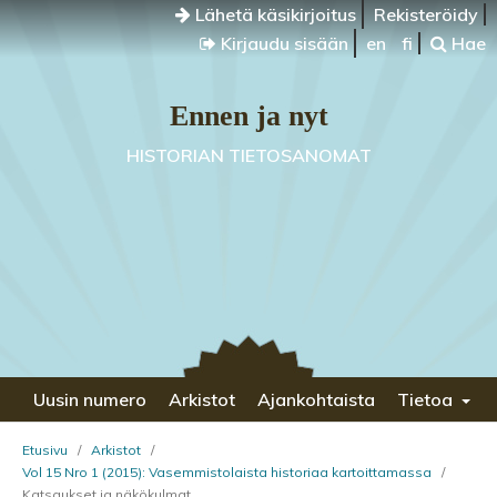
Lähetä käsikirjoitus
Rekisteröidy
Kirjaudu sisään
en
fi
Hae
Ennen ja nyt
HISTORIAN TIETOSANOMAT
Uusin numero
Arkistot
Ajankohtaista
Tietoa
Etusivu
/
Arkistot
/
Vol 15 Nro 1 (2015): Vasemmistolaista historiaa kartoittamassa
/
Katsaukset ja näkökulmat