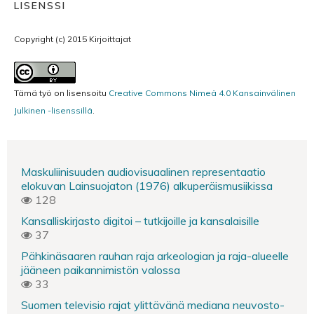
LISENSSI
Copyright (c) 2015 Kirjoittajat
Tämä työ on lisensoitu
Creative Commons Nimeä 4.0 Kansainvälinen
Julkinen -lisenssillä
.
Maskuliinisuuden audiovisuaalinen representaatio
elokuvan Lainsuojaton (1976) alkuperäismusiikissa
128
Kansalliskirjasto digitoi – tutkijoille ja kansalaisille
37
Pähkinäsaaren rauhan raja arkeologian ja raja-alueelle
jääneen paikannimistön valossa
33
Suomen televisio rajat ylittävänä mediana neuvosto-