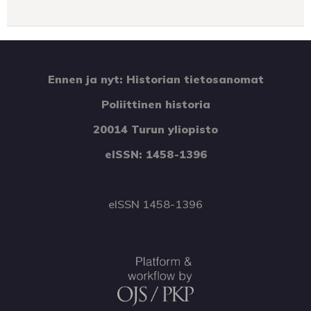
Ennen ja nyt: Historian tietosanomat
Poliittinen historia
20014 Turun yliopisto
eISSN: 1458-1396
eISSN 1458-1396