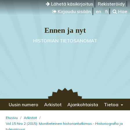
Lähetä käsikirjoitus
Rekisteröidy
Kirjaudu sisään
en
fi
Hae
Ennen ja nyt
HISTORIAN TIETOSANOMAT
Uusin numero
Arkistot
Ajankohtaista
Tietoa
Etusivu
/
Arkistot
/
Vol 15 Nro 2 (2015): Monitieteinen historiantutkimus - Historiografia ja
tulevaisuus