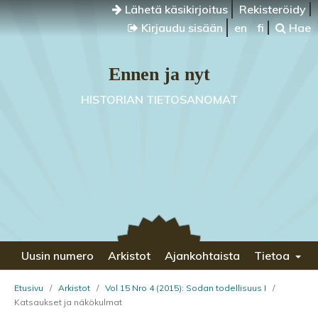
Lähetä käsikirjoitus
Rekisteröidy
Kirjaudu sisään
en
fi
Hae
Ennen ja nyt
HISTORIAN TIETOSANOMAT
Uusin numero
Arkistot
Ajankohtaista
Tietoa
Etusivu
/
Arkistot
/
Vol 15 Nro 4 (2015): Sodan todellisuus I
/
Katsaukset ja näkökulmat