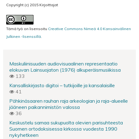
Copyright (c) 2015 Kirjoittajat
Tämä työ on lisensoitu
Creative Commons Nimeä 4.0 Kansainvälinen
Julkinen -lisenssillä
.
Maskuliinisuuden audiovisuaalinen representaatio
elokuvan Lainsuojaton (1976) alkuperäismusiikissa
133
Kansalliskirjasto digitoi – tutkijoille ja kansalaisille
41
Pähkinäsaaren rauhan raja arkeologian ja raja-alueelle
jääneen paikannimistön valossa
36
Keskustelu samaa sukupuolta olevien parisuhteesta
Suomen ortodoksisessa kirkossa vuodesta 1990
nykyhetkeen