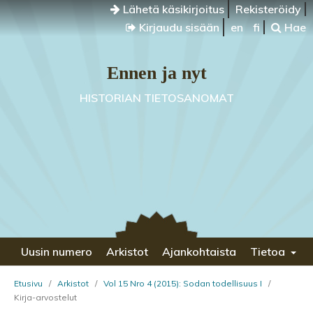
Lähetä käsikirjoitus
Rekisteröidy
Kirjaudu sisään
en
fi
Hae
Ennen ja nyt
HISTORIAN TIETOSANOMAT
Uusin numero
Arkistot
Ajankohtaista
Tietoa
Etusivu
/
Arkistot
/
Vol 15 Nro 4 (2015): Sodan todellisuus I
/
Kirja-arvostelut