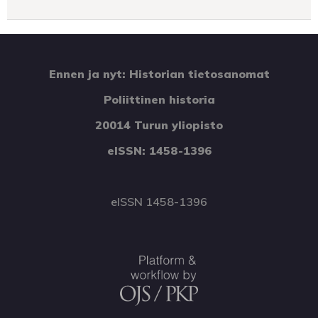
Ennen ja nyt: Historian tietosanomat
Poliittinen historia
20014 Turun yliopisto
eISSN: 1458-1396
eISSN 1458-1396