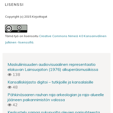
LISENSSI
Copyright (c) 2015 Kirjoittajat
Tämä työ on lisensoitu
Creative Commons Nimeä 4.0 Kansainvälinen
Julkinen -lisenssillä
.
Maskuliinisuuden audiovisuaalinen representaatio
elokuvan Lainsuojaton (1976) alkuperäismusiikissa
138
Kansalliskirjasto digitoi – tutkijoille ja kansalaisille
48
Pähkinäsaaren rauhan raja arkeologian ja raja-alueelle
jääneen paikannimistön valossa
42
Keskustelu samaa sukupuolta olevien parisuhteesta