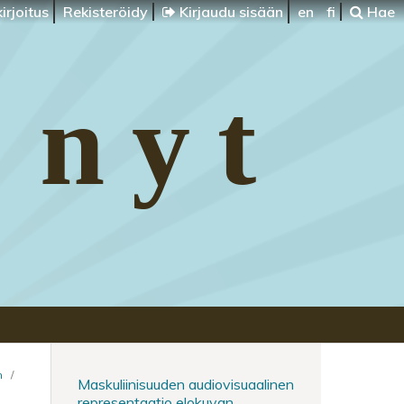
irjoitus
Rekisteröidy
Kirjaudu sisään
en
fi
Hae
 nyt
n
/
Maskuliinisuuden audiovisuaalinen
representaatio elokuvan