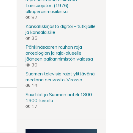
Lainsuojaton (1976)
alkuperäismusiikissa
82
Kansalliskirjasto digitoi – tutkijoille
ja kansalaisille
35
Pähkinäsaaren rauhan raja
arkeologian ja raja-alueelle
jääneen paikannimistön valossa
30
Suomen televisio rajat ylittävänä
mediana neuvosto-Virossa
19
Suurtilat ja Suomen aateli 1800–
1900-luvuilla
17