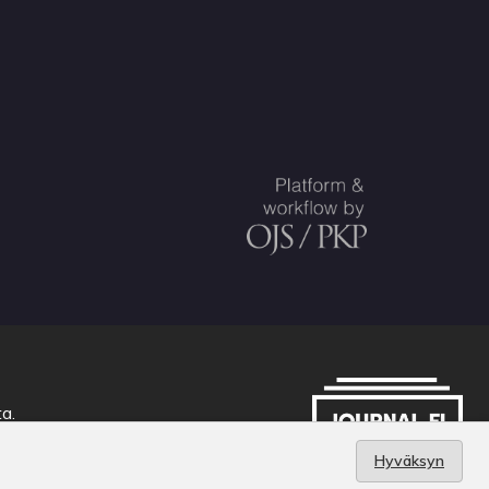
ta
.
Hyväksyn