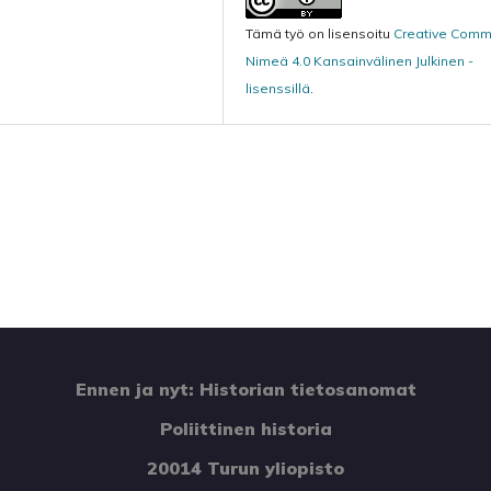
Tämä työ on lisensoitu
Creative Com
Nimeä 4.0 Kansainvälinen Julkinen -
lisenssillä
.
Ennen ja nyt: Historian tietosanomat
Poliittinen historia
20014 Turun yliopisto