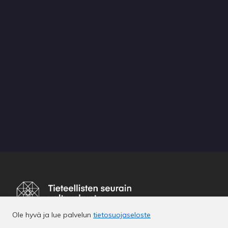
Ole hyvä ja lue palvelun
tietosuojaseloste