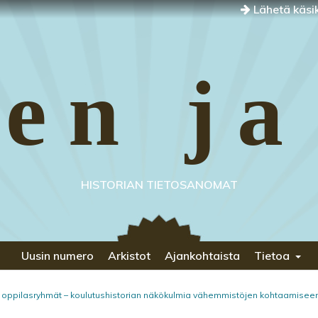
Lähetä käsik
en ja
HISTORIAN TIETOSANOMAT
Uusin numero
Arkistot
Ajankohtaista
Tietoa
set oppilasryhmät – koulutushistorian näkökulmia vähemmistöjen kohtaamisee