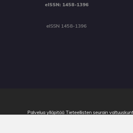
eISSN: 1458-1396
eISSN 1458-1396
Palvelua ylläpitää
Tieteellisten seurain valtuuskun