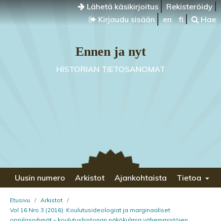
Lähetä käsikirjoitus
Rekisteröidy
Kirjaudu sisään
en
fi
Hae
Ennen ja nyt
HISTORIAN TIETOSANOMAT
Uusin numero
Arkistot
Ajankohtaista
Tietoa
Etusivu
/
Arkistot
/
Vol 16 Nro 3 (2016): Koulutusideologiat ja marginaaliset
oppilasryhmät – koulutushistorian näkökulmia vähemmistöjen