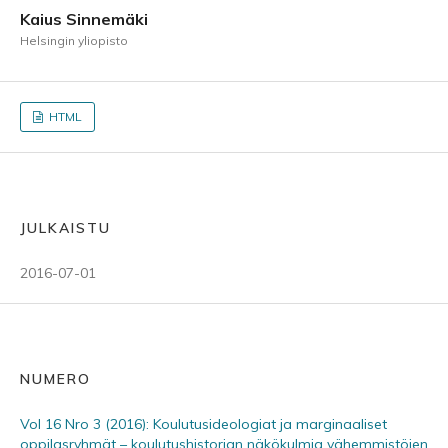
Kaius Sinnemäki
Helsingin yliopisto
HTML
JULKAISTU
2016-07-01
NUMERO
Vol 16 Nro 3 (2016): Koulutusideologiat ja marginaaliset
oppilasryhmät – koulutushistorian näkökulmia vähemmistöjen