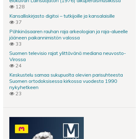
elokuvan Lainsuojaton (1976) alkuperäismusiikissa
128
Kansalliskirjasto digitoi – tutkijoille ja kansalaisille
37
Pähkinäsaaren rauhan raja arkeologian ja raja-alueelle
jääneen paikannimistön valossa
33
Suomen televisio rajat ylittävänä mediana neuvosto-
Virossa
24
Keskustelu samaa sukupuolta olevien parisuhteesta
Suomen ortodoksisessa kirkossa vuodesta 1990
nykyhetkeen
23