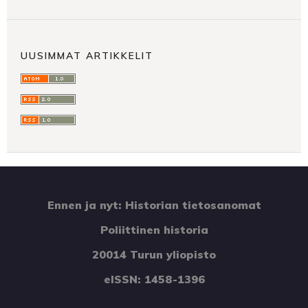
UUSIMMAT ARTIKKELIT
Ennen ja nyt: Historian tietosanomat
Poliittinen historia
20014 Turun yliopisto
eISSN: 1458-1396