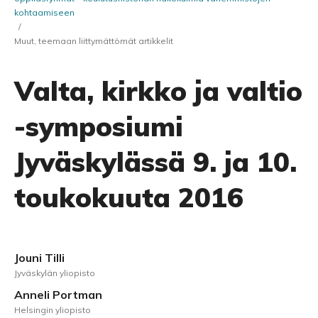
kohtaamiseen
/
Muut, teemaan liittymättömät artikkelit
Valta, kirkko ja valtio
-symposiumi
Jyväskylässä 9. ja 10.
toukokuuta 2016
Jouni Tilli
Jyväskylän yliopisto
Anneli Portman
Helsingin yliopisto