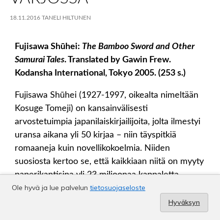
Ole hyvä ja lue palvelun
tietosuojaseloste
Hyväksyn