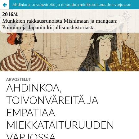
Ahdinkoa, toivonväreitä ja empatiaa miekkataituruuden varjossa
Palvelua ylläpitää
Tieteellisten seurain valtuuskunta
.