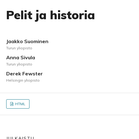
Pelit ja historia
Jaakko Suominen
Turun yliopisto
Anna Sivula
Turun yliopisto
Derek Fewster
Helsingin yliopisto
HTML
JULKAISTU