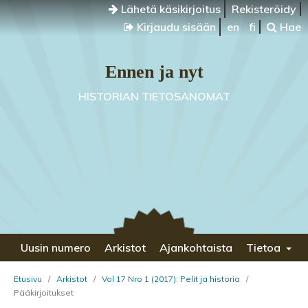
Lähetä käsikirjoitus
Rekisteröidy
Kirjaudu sisään
en
fi
Hae
Ennen ja nyt
HISTORIAN TIETOSANOMAT
Uusin numero
Arkistot
Ajankohtaista
Tietoa
Etusivu
/
Arkistot
/
Vol 17 Nro 1 (2017): Pelit ja historia
/
Pääkirjoitukset