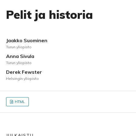
Pelit ja historia
Jaakko Suominen
Turun yliopisto
Anna Sivula
Turun yliopisto
Derek Fewster
Helsingin yliopisto
HTML
JULKAISTU