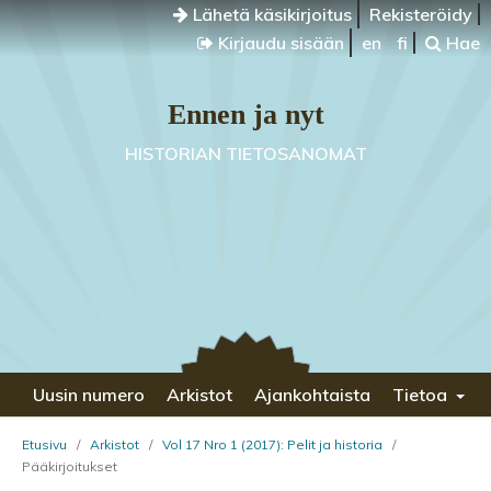
Lähetä käsikirjoitus
Rekisteröidy
Kirjaudu sisään
en
fi
Hae
Ennen ja nyt
HISTORIAN TIETOSANOMAT
Uusin numero
Arkistot
Ajankohtaista
Tietoa
Etusivu
/
Arkistot
/
Vol 17 Nro 1 (2017): Pelit ja historia
/
Pääkirjoitukset