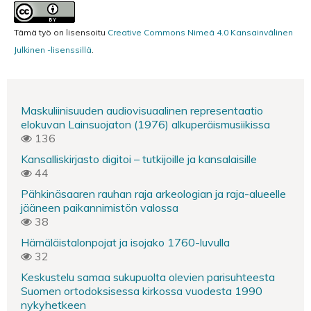
Tämä työ on lisensoitu
Creative Commons Nimeä 4.0 Kansainvälinen
Julkinen -lisenssillä
.
Maskuliinisuuden audiovisuaalinen representaatio
elokuvan Lainsuojaton (1976) alkuperäismusiikissa
136
Kansalliskirjasto digitoi – tutkijoille ja kansalaisille
44
Pähkinäsaaren rauhan raja arkeologian ja raja-alueelle
jääneen paikannimistön valossa
38
Hämäläistalonpojat ja isojako 1760-luvulla
32
Keskustelu samaa sukupuolta olevien parisuhteesta
Suomen ortodoksisessa kirkossa vuodesta 1990
nykyhetkeen