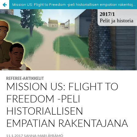
Mission US: Flight to Freedom -peli historiallisen empatian rakentajana
Palvelua ylläpitää
Tieteellisten seurain valtuuskunta
.