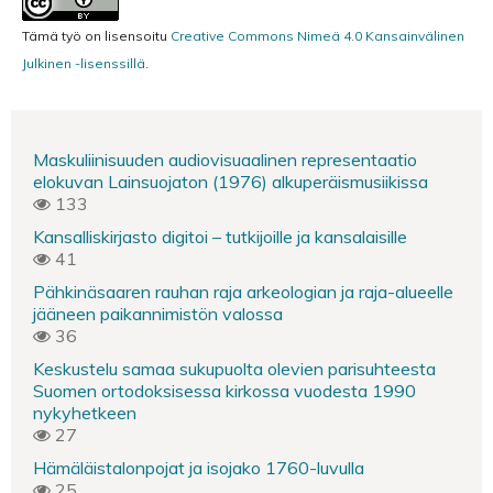
Tämä työ on lisensoitu
Creative Commons Nimeä 4.0 Kansainvälinen
Julkinen -lisenssillä
.
Maskuliinisuuden audiovisuaalinen representaatio
elokuvan Lainsuojaton (1976) alkuperäismusiikissa
133
Kansalliskirjasto digitoi – tutkijoille ja kansalaisille
41
Pähkinäsaaren rauhan raja arkeologian ja raja-alueelle
jääneen paikannimistön valossa
36
Keskustelu samaa sukupuolta olevien parisuhteesta
Suomen ortodoksisessa kirkossa vuodesta 1990
nykyhetkeen
27
Hämäläistalonpojat ja isojako 1760-luvulla
25