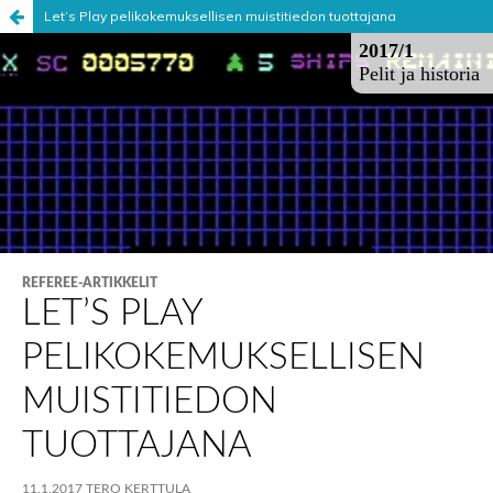
Let’s Play pelikokemuksellisen muistitiedon tuottajana
Palvelua ylläpitää
Tieteellisten seurain valtuuskunta
.