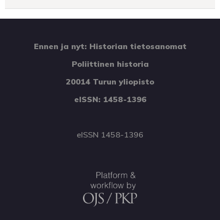
Ennen ja nyt: Historian tietosanomat
Poliittinen historia
20014 Turun yliopisto
eISSN: 1458-1396
eISSN 1458-1396