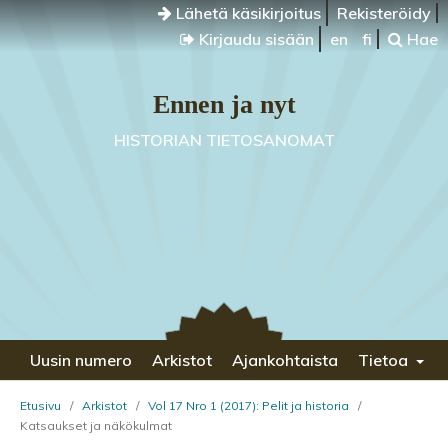
Lähetä käsikirjoitus
Rekisteröidy
Kirjaudu sisään
en
fi
Hae
Ennen ja nyt
HISTORIAN TIETOSANOMAT
Uusin numero
Arkistot
Ajankohtaista
Tietoa
Etusivu
/
Arkistot
/
Vol 17 Nro 1 (2017): Pelit ja historia
/
Katsaukset ja näkökulmat