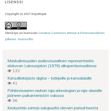
LISENSSI
Copyright (c) 2017 Kirjoittajat
Tämä työ on lisensoitu
Creative Commons Nimeä 4.0 Kansainvälinen
Julkinen -lisenssillä
.
Maskuliinisuuden audiovisuaalinen representaatio
elokuvan Lainsuojaton (1976) alkuperäismusiikissa
133
Kansalliskirjasto digitoi – tutkijoille ja kansalaisille
41
Pähkinäsaaren rauhan raja arkeologian ja raja-alueelle
jääneen paikannimistön valossa
36
Keskustelu samaa sukupuolta olevien parisuhteesta