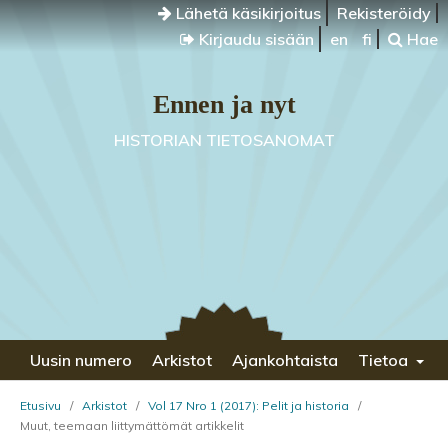
Lähetä käsikirjoitus
Rekisteröidy
Kirjaudu sisään
en
fi
Hae
Ennen ja nyt
HISTORIAN TIETOSANOMAT
Uusin numero
Arkistot
Ajankohtaista
Tietoa
Etusivu
/
Arkistot
/
Vol 17 Nro 1 (2017): Pelit ja historia
/
Muut, teemaan liittymättömät artikkelit