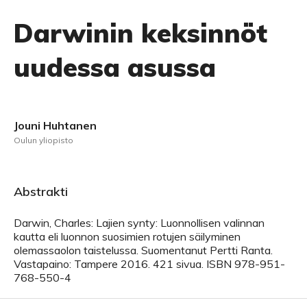
Darwinin keksinnöt
uudessa asussa
Jouni Huhtanen
Oulun yliopisto
Abstrakti
Darwin, Charles: Lajien synty: Luonnollisen valinnan
kautta eli luonnon suosimien rotujen säilyminen
olemassaolon taistelussa. Suomentanut Pertti Ranta.
Vastapaino: Tampere 2016. 421 sivua. ISBN 978-951-
768-550-4