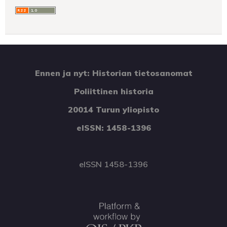
Ennen ja nyt: Historian tietosanomat
Poliittinen historia
20014 Turun yliopisto
eISSN: 1458-1396
eISSN 1458-1396