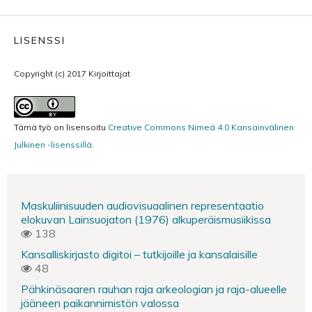
LISENSSI
Copyright (c) 2017 Kirjoittajat
Tämä työ on lisensoitu
Creative Commons Nimeä 4.0 Kansainvälinen
Julkinen -lisenssillä
.
Maskuliinisuuden audiovisuaalinen representaatio
elokuvan Lainsuojaton (1976) alkuperäismusiikissa
138
Kansalliskirjasto digitoi – tutkijoille ja kansalaisille
48
Pähkinäsaaren rauhan raja arkeologian ja raja-alueelle
jääneen paikannimistön valossa