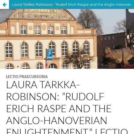
Laura Tarkka-Robinson: ”Rudolf Erich Raspe and the Anglo-Hanoverian Enlightenment”
Palvelua ylläpitää
Tieteellisten seurain valtuuskunta
.