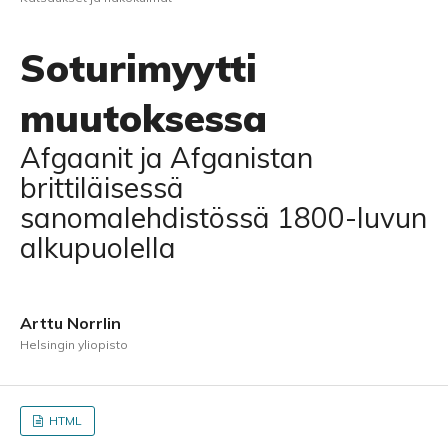
Soturimyytti
muutoksessa
Afgaanit ja Afganistan
brittiläisessä
sanomalehdistössä 1800-luvun
alkupuolella
Arttu Norrlin
Helsingin yliopisto
HTML