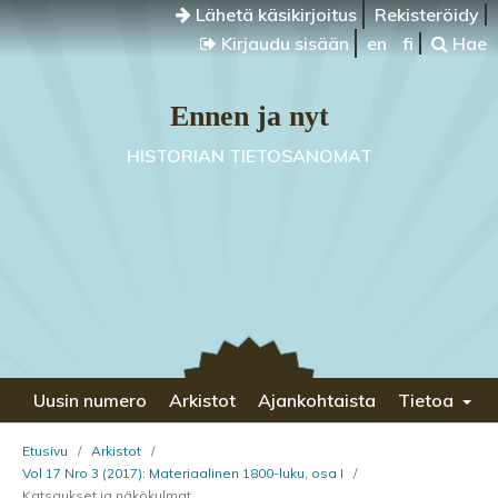
Lähetä käsikirjoitus
Rekisteröidy
Kirjaudu sisään
en
fi
Hae
Ennen ja nyt
HISTORIAN TIETOSANOMAT
Uusin numero
Arkistot
Ajankohtaista
Tietoa
Etusivu
/
Arkistot
/
Vol 17 Nro 3 (2017): Materiaalinen 1800-luku, osa I
/
Katsaukset ja näkökulmat