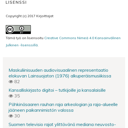
LISENSSI
Copyright (c) 2017 Kirjoittajat
Tämä työ on lisensoitu
Creative Commons Nimeä 4.0 Kansainvälinen
Julkinen -lisenssillä
.
Maskuliinisuuden audiovisuaalinen representaatio
elokuvan Lainsuojaton (1976) alkuperäismusiikissa
82
Kansalliskirjasto digitoi – tutkijoille ja kansalaisille
35
Pähkinäsaaren rauhan raja arkeologian ja raja-alueelle
jääneen paikannimistön valossa
30
Suomen televisio rajat ylittävänä mediana neuvosto-