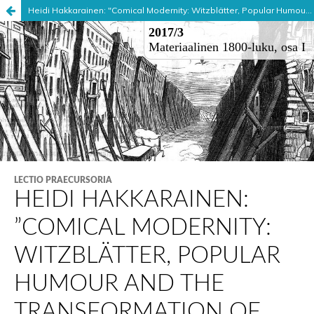
Heidi Hakkarainen: "Comical Modernity: Witzblätter, Popular Humour and the Transformation of City Space in Late Nineteenth-Century Vienna"
Palvelua ylläpitää
Tieteellisten seurain valtuuskunta
.