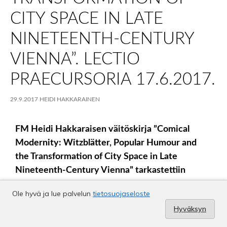
Ole hyvä ja lue palvelun
tietosuojaseloste
Hyväksyn