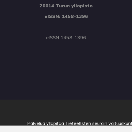
20014 Turun yliopisto
eISSN: 1458-1396
eISSN 1458-1396
Palvelua ylläpitää
Tieteellisten seurain valtuuskun