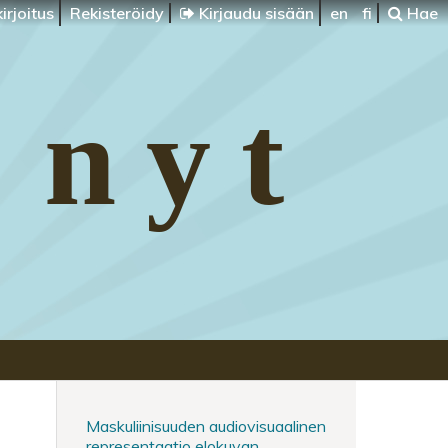
irjoitus
Rekisteröidy
Kirjaudu sisään
en
fi
Hae
 nyt
Maskuliinisuuden audiovisuaalinen
representaatio elokuvan