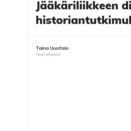
Jääkäriliikkeen d
historiantutkimu
Taina Uusitalo
Turun yliopisto