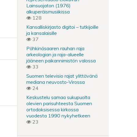
Lainsuojaton (1976)
alkuperäismusiikissa
128
Kansalliskirjasto digitoi – tutkijoille
ja kansalaisille
37
Pähkinäsaaren rauhan raja
arkeologian ja raja-alueelle
jääneen paikannimistön valossa
33
Suomen televisio rajat ylittävänä
mediana neuvosto-Virossa
24
Keskustelu samaa sukupuolta
olevien parisuhteesta Suomen
ortodoksisessa kirkossa
vuodesta 1990 nykyhetkeen
23