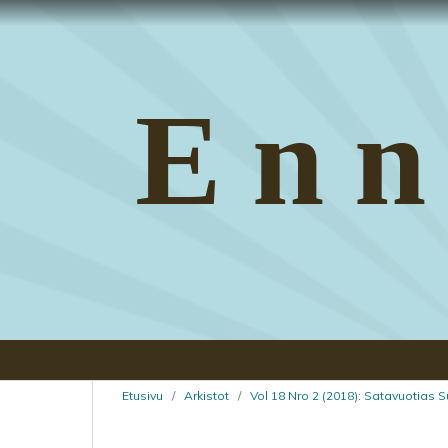
Enn
Etusivu
/
Arkistot
/
Vol 18 Nro 2 (2018): Satavuotias S