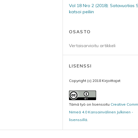
Vol 18 Nro 2 (2018): Satavuotias
katsoi peiliin
OSASTO
Vertaisarvioitu artikkeli
LISENSSI
Copyright (c) 2018 Kirjoittajat
Tämä työ on lisensoitu
Creative Com
Nimeä 4.0 Kansainvälinen Julkinen -
lisenssillä
.