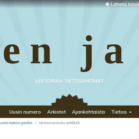
Lähetä käsik
en ja
HISTORIAN TIETOSANOMAT
Uusin numero
Arkistot
Ajankohtaista
Tietoa
uomi katsoi peiliin
/
Vertaisarvioitu artikkeli