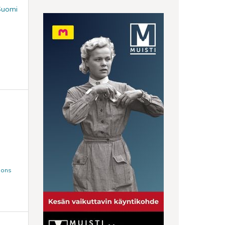
 Suomi
mons