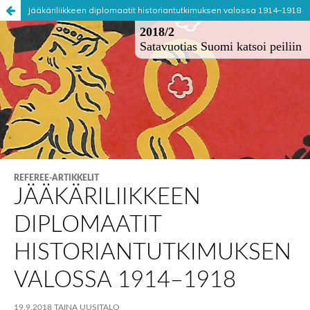
Jääkäriliikkeen diplomaatit historiantutkimuksen valossa 1914–1918
Palvelua ylläpitää
Tieteellisten seurain valtuuskunta
.