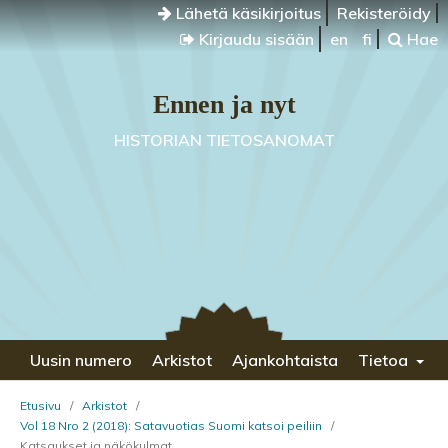
Lähetä käsikirjoitus
Rekisteröidy
Kirjaudu sisään
en
fi
Hae
Ennen ja nyt
HISTORIAN TIETOSANOMAT
Uusin numero
Arkistot
Ajankohtaista
Tietoa
Etusivu
/
Arkistot
/
Vol 18 Nro 2 (2018): Satavuotias Suomi katsoi peiliin
/
Katsaukset ja näkökulmat