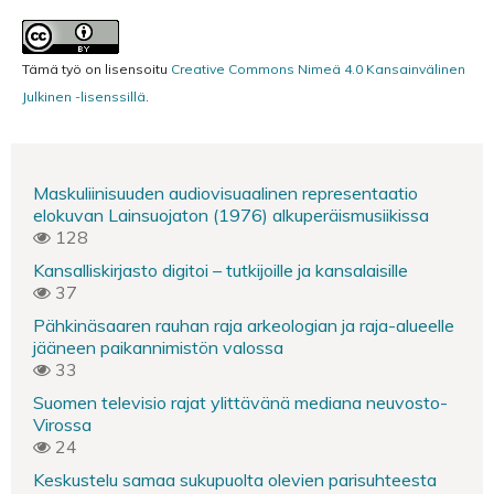
Tämä työ on lisensoitu
Creative Commons Nimeä 4.0 Kansainvälinen
Julkinen -lisenssillä
.
Maskuliinisuuden audiovisuaalinen representaatio
elokuvan Lainsuojaton (1976) alkuperäismusiikissa
128
Kansalliskirjasto digitoi – tutkijoille ja kansalaisille
37
Pähkinäsaaren rauhan raja arkeologian ja raja-alueelle
jääneen paikannimistön valossa
33
Suomen televisio rajat ylittävänä mediana neuvosto-
Virossa
24
Keskustelu samaa sukupuolta olevien parisuhteesta