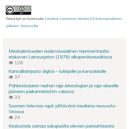
Tämä työ on lisensoitu
Creative Commons Nimeä 4.0 Kansainvälinen
Julkinen -lisenssillä
.
Maskuliinisuuden audiovisuaalinen representaatio
elokuvan Lainsuojaton (1976) alkuperäismusiikissa
128
Kansalliskirjasto digitoi – tutkijoille ja kansalaisille
37
Pähkinäsaaren rauhan raja arkeologian ja raja-alueelle
jääneen paikannimistön valossa
33
Suomen televisio rajat ylittävänä mediana neuvosto-
Virossa
24
Keskustelu samaa sukupuolta olevien parisuhteesta