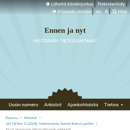
Lähetä käsikirjoitus
Rekisteröidy
Kirjaudu sisään
en
fi
Hae
Ennen ja nyt
HISTORIAN TIETOSANOMAT
Uusin numero
Arkistot
Ajankohtaista
Tietoa
Etusivu
/
Arkistot
/
Vol 18 Nro 2 (2018): Satavuotias Suomi katsoi peiliin
/
Muut, teemaan liittymättömät artikkelit