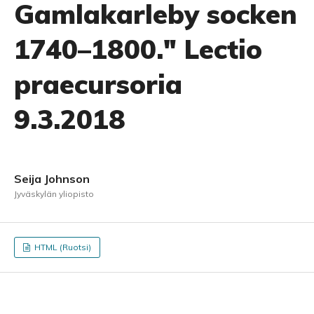
Gamlakarleby socken
1740–1800." Lectio
praecursoria
9.3.2018
Seija Johnson
Jyväskylän yliopisto
HTML (Ruotsi)