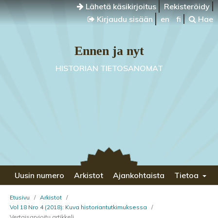
Lähetä käsikirjoitus
Rekisteröidy
Kirjaudu sisään
en
fi
Hae
Ennen ja nyt
HISTORIAN TIETOSANOMAT
Uusin numero
Arkistot
Ajankohtaista
Tietoa
Etusivu
/
Arkistot
/
Vol 18 Nro 4 (2018): Kuva historiantutkimuksessa
/
Vertaisarvioitu artikkeli