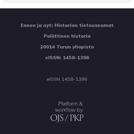
Ennen ja nyt: Historian tietosanomat
Poliittinen historia
20014 Turun yliopisto
eISSN: 1458-1396
eISSN 1458-1396