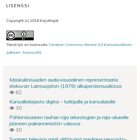
LISENSSI
Copyright (c) 2018 Kirjoittajat
Tämä työ on lisensoitu
Creative Commons Nimeä 4.0 Kansainvälinen
Julkinen -lisenssillä
.
Maskuliinisuuden audiovisuaalinen representaatio
elokuvan Lainsuojaton (1976) alkuperäismusiikissa
82
Kansalliskirjasto digitoi – tutkijoille ja kansalaisille
35
Pähkinäsaaren rauhan raja arkeologian ja raja-alueelle
jääneen paikannimistön valossa
30
Suomen televisio rajat ylittävänä mediana neuvosto-