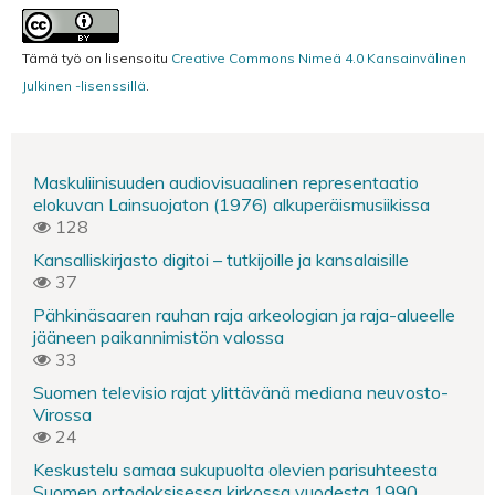
Tämä työ on lisensoitu
Creative Commons Nimeä 4.0 Kansainvälinen
Julkinen -lisenssillä
.
Maskuliinisuuden audiovisuaalinen representaatio
elokuvan Lainsuojaton (1976) alkuperäismusiikissa
128
Kansalliskirjasto digitoi – tutkijoille ja kansalaisille
37
Pähkinäsaaren rauhan raja arkeologian ja raja-alueelle
jääneen paikannimistön valossa
33
Suomen televisio rajat ylittävänä mediana neuvosto-
Virossa
24
Keskustelu samaa sukupuolta olevien parisuhteesta
Suomen ortodoksisessa kirkossa vuodesta 1990