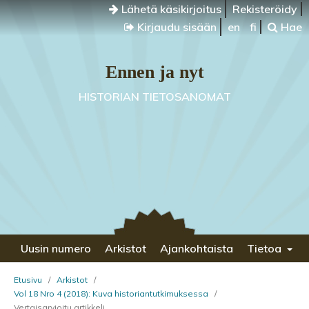
Lähetä käsikirjoitus
Rekisteröidy
Kirjaudu sisään
en
fi
Hae
Ennen ja nyt
HISTORIAN TIETOSANOMAT
Uusin numero
Arkistot
Ajankohtaista
Tietoa
Etusivu
/
Arkistot
/
Vol 18 Nro 4 (2018): Kuva historiantutkimuksessa
/
Vertaisarvioitu artikkeli