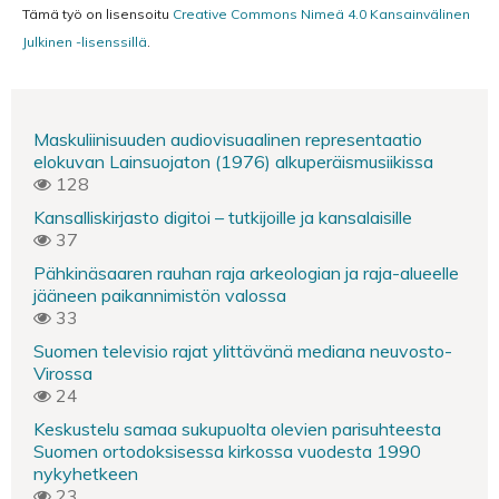
Tämä työ on lisensoitu
Creative Commons Nimeä 4.0 Kansainvälinen
Julkinen -lisenssillä
.
Maskuliinisuuden audiovisuaalinen representaatio
elokuvan Lainsuojaton (1976) alkuperäismusiikissa
128
Kansalliskirjasto digitoi – tutkijoille ja kansalaisille
37
Pähkinäsaaren rauhan raja arkeologian ja raja-alueelle
jääneen paikannimistön valossa
33
Suomen televisio rajat ylittävänä mediana neuvosto-
Virossa
24
Keskustelu samaa sukupuolta olevien parisuhteesta
Suomen ortodoksisessa kirkossa vuodesta 1990
nykyhetkeen
23