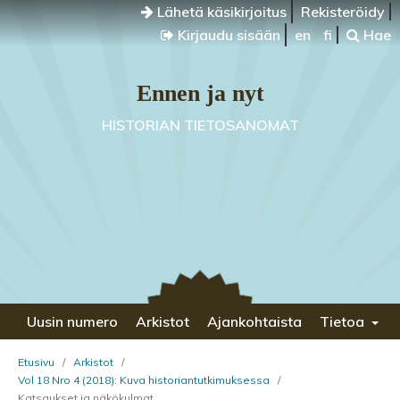
Lähetä käsikirjoitus
Rekisteröidy
Kirjaudu sisään
en
fi
Hae
Ennen ja nyt
HISTORIAN TIETOSANOMAT
Uusin numero
Arkistot
Ajankohtaista
Tietoa
Etusivu
/
Arkistot
/
Vol 18 Nro 4 (2018): Kuva historiantutkimuksessa
/
Katsaukset ja näkökulmat