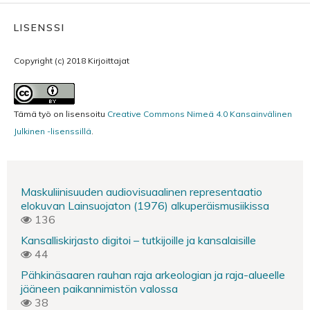
LISENSSI
Copyright (c) 2018 Kirjoittajat
Tämä työ on lisensoitu
Creative Commons Nimeä 4.0 Kansainvälinen
Julkinen -lisenssillä
.
Maskuliinisuuden audiovisuaalinen representaatio
elokuvan Lainsuojaton (1976) alkuperäismusiikissa
136
Kansalliskirjasto digitoi – tutkijoille ja kansalaisille
44
Pähkinäsaaren rauhan raja arkeologian ja raja-alueelle
jääneen paikannimistön valossa
38