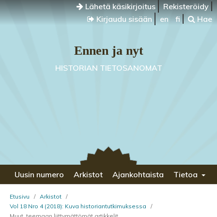
Lähetä käsikirjoitus
Rekisteröidy
Kirjaudu sisään
en
fi
Hae
Ennen ja nyt
HISTORIAN TIETOSANOMAT
Uusin numero
Arkistot
Ajankohtaista
Tietoa
Etusivu
/
Arkistot
/
Vol 18 Nro 4 (2018): Kuva historiantutkimuksessa
/
Muut, teemaan liittymättömät artikkelit