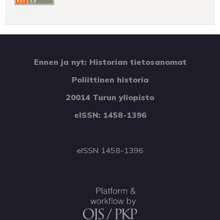
Ennen ja nyt: Historian tietosanomat
Poliittinen historia
20014 Turun yliopisto
eISSN: 1458-1396
eISSN 1458-1396