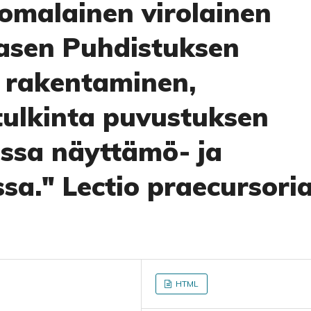
uomalainen virolainen
sasen Puhdistuksen
 rakentaminen,
tulkinta puvustuksen
issa näyttämö- ja
sa." Lectio praecursori
HTML