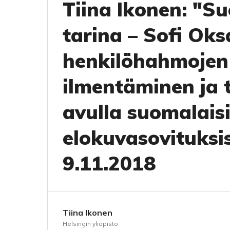
Tiina Ikonen: "S
tarina – Sofi Ok
henkilöhahmojen
ilmentäminen ja 
avulla suomalais
elokuvasovituksis
9.11.2018
Tiina Ikonen
Helsingin yliopisto