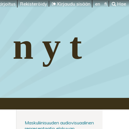
irjoitus
Rekisteröidy
Kirjaudu sisään
en
fi
Hae
 nyt
Maskuliinisuuden audiovisuaalinen
representaatio elokuvan