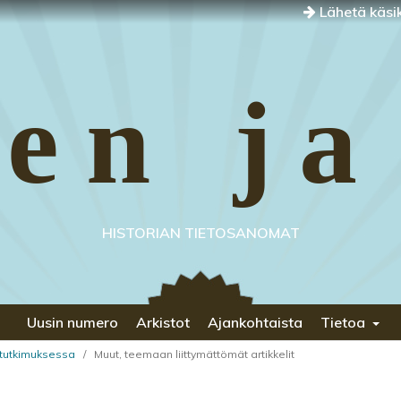
Lähetä käsik
en ja
HISTORIAN TIETOSANOMAT
Uusin numero
Arkistot
Ajankohtaista
Tietoa
antutkimuksessa
/
Muut, teemaan liittymättömät artikkelit