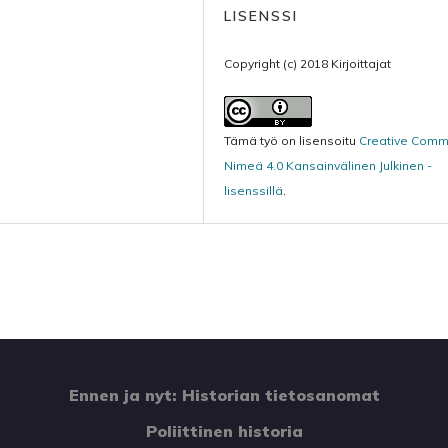
LISENSSI
Copyright (c) 2018 Kirjoittajat
Tämä työ on lisensoitu
Creative Com
Nimeä 4.0 Kansainvälinen Julkinen -
lisenssillä
.
Ennen ja nyt: Historian tietosanomat
Poliittinen historia