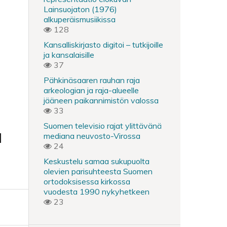
Lainsuojaton (1976)
alkuperäismusiikissa
128
Kansalliskirjasto digitoi – tutkijoille
ja kansalaisille
37
Pähkinäsaaren rauhan raja
arkeologian ja raja-alueelle
jääneen paikannimistön valossa
33
Suomen televisio rajat ylittävänä
a
mediana neuvosto-Virossa
24
Keskustelu samaa sukupuolta
olevien parisuhteesta Suomen
ortodoksisessa kirkossa
vuodesta 1990 nykyhetkeen
23