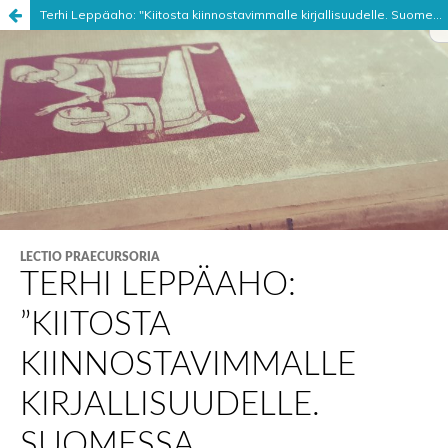
Terhi Leppäaho: "Kiitosta kiinnostavimmalle kirjallisuudelle. Suomessa myönnettävät kirjallisuuspalkinnot ja niistä tuotettu kirjallinen julkisuus lehdistössä 1970–2000”
Palvelua ylläpitää
Tieteellisten seurain valtuuskunta
.