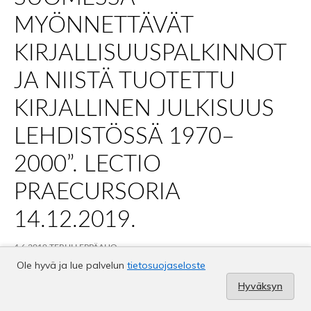
Ole hyvä ja lue palvelun
tietosuojaseloste
Hyväksyn