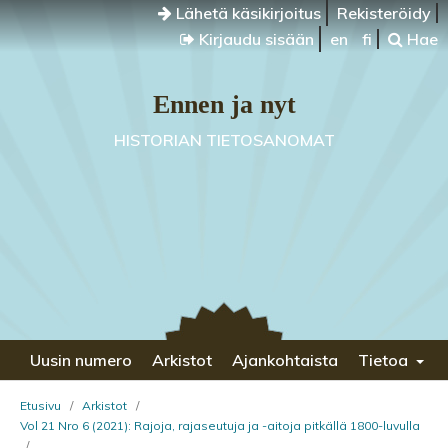
Lähetä käsikirjoitus
Rekisteröidy
Kirjaudu sisään
en
fi
Hae
Ennen ja nyt
HISTORIAN TIETOSANOMAT
Uusin numero
Arkistot
Ajankohtaista
Tietoa
Etusivu
/
Arkistot
/
Vol 21 Nro 6 (2021): Rajoja, rajaseutuja ja -aitoja pitkällä 1800-luvulla
/