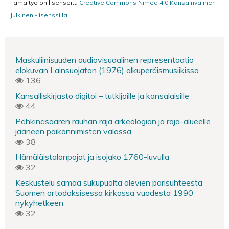
Tämä työ on lisensoitu
Creative Commons Nimeä 4.0 Kansainvälinen
Julkinen -lisenssillä
.
Maskuliinisuuden audiovisuaalinen representaatio
elokuvan Lainsuojaton (1976) alkuperäismusiikissa
136
Kansalliskirjasto digitoi – tutkijoille ja kansalaisille
44
Pähkinäsaaren rauhan raja arkeologian ja raja-alueelle
jääneen paikannimistön valossa
38
Hämäläistalonpojat ja isojako 1760-luvulla
32
Keskustelu samaa sukupuolta olevien parisuhteesta
Suomen ortodoksisessa kirkossa vuodesta 1990
nykyhetkeen
32