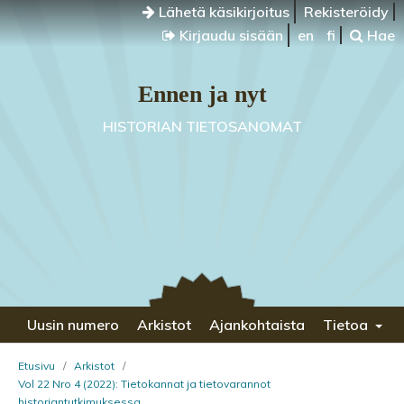
Lähetä käsikirjoitus
Rekisteröidy
Kirjaudu sisään
en
fi
Hae
Ennen ja nyt
HISTORIAN TIETOSANOMAT
Uusin numero
Arkistot
Ajankohtaista
Tietoa
Etusivu
/
Arkistot
/
Vol 22 Nro 4 (2022): Tietokannat ja tietovarannot
historiantutkimuksessa