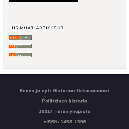
UUSIMMAT ARTIKKELIT
Ennen ja nyt: Historian tietosanomat
Poliittinen historia
20014 Turun yliopisto
eISSN: 1458-1396