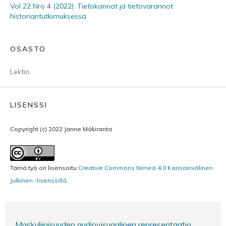
Vol 22 Nro 4 (2022): Tietokannat ja tietovarannot
historiantutkimuksessa
OSASTO
Lektio
LISENSSI
Copyright (c) 2022 Janne Mäkiranta
Tämä työ on lisensoitu
Creative Commons Nimeä 4.0 Kansainvälinen
Julkinen -lisenssillä
.
Maskuliinisuuden audiovisuaalinen representaatio