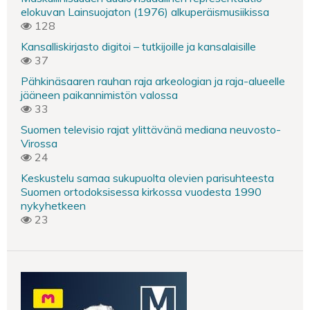
elokuvan Lainsuojaton (1976) alkuperäismusiikissa
128
Kansalliskirjasto digitoi – tutkijoille ja kansalaisille
37
Pähkinäsaaren rauhan raja arkeologian ja raja-alueelle
jääneen paikannimistön valossa
33
Suomen televisio rajat ylittävänä mediana neuvosto-
Virossa
24
Keskustelu samaa sukupuolta olevien parisuhteesta
Suomen ortodoksisessa kirkossa vuodesta 1990
nykyhetkeen
23