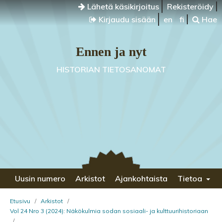
Lähetä käsikirjoitus
Rekisteröidy
Kirjaudu sisään
en
fi
Hae
Ennen ja nyt
HISTORIAN TIETOSANOMAT
Uusin numero
Arkistot
Ajankohtaista
Tietoa
Etusivu
/
Arkistot
/
Vol 24 Nro 3 (2024): Näkökulmia sodan sosiaali- ja kulttuurihistoriaan
/