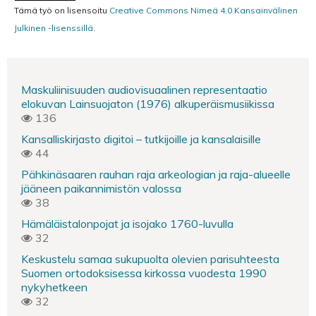
Tämä työ on lisensoitu
Creative Commons Nimeä 4.0 Kansainvälinen
Julkinen -lisenssillä
.
Maskuliinisuuden audiovisuaalinen representaatio
elokuvan Lainsuojaton (1976) alkuperäismusiikissa
136
Kansalliskirjasto digitoi – tutkijoille ja kansalaisille
44
Pähkinäsaaren rauhan raja arkeologian ja raja-alueelle
jääneen paikannimistön valossa
38
Hämäläistalonpojat ja isojako 1760-luvulla
32
Keskustelu samaa sukupuolta olevien parisuhteesta
Suomen ortodoksisessa kirkossa vuodesta 1990
nykyhetkeen
32