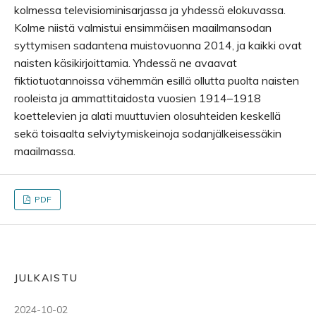
kolmessa televisiominisarjassa ja yhdessä elokuvassa.
Kolme niistä valmistui ensimmäisen maailmansodan
syttymisen sadantena muistovuonna 2014, ja kaikki ovat
naisten käsikirjoittamia. Yhdessä ne avaavat
fiktiotuotannoissa vähemmän esillä ollutta puolta naisten
rooleista ja ammattitaidosta vuosien 1914–1918
koettelevien ja alati muuttuvien olosuhteiden keskellä
sekä toisaalta selviytymiskeinoja sodanjälkeisessäkin
maailmassa.
PDF
JULKAISTU
2024-10-02