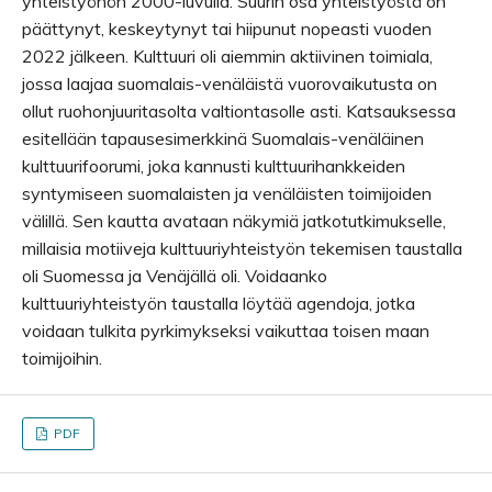
yhteistyöhön 2000-luvulla. Suurin osa yhteistyöstä on
päättynyt, keskeytynyt tai hiipunut nopeasti vuoden
2022 jälkeen. Kulttuuri oli aiemmin aktiivinen toimiala,
jossa laajaa suomalais-venäläistä vuorovaikutusta on
ollut ruohonjuuritasolta valtiontasolle asti. Katsauksessa
esitellään tapausesimerkkinä Suomalais-venäläinen
kulttuurifoorumi, joka kannusti kulttuurihankkeiden
syntymiseen suomalaisten ja venäläisten toimijoiden
välillä. Sen kautta avataan näkymiä jatkotutkimukselle,
millaisia motiiveja kulttuuriyhteistyön tekemisen taustalla
oli Suomessa ja Venäjällä oli. Voidaanko
kulttuuriyhteistyön taustalla löytää agendoja, jotka
voidaan tulkita pyrkimykseksi vaikuttaa toisen maan
toimijoihin.
PDF