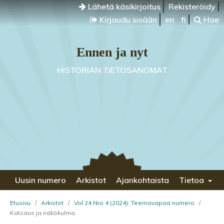
Lähetä käsikirjoitus
Rekisteröidy
Kirjaudu sisään
en
fi
Hae
Ennen ja nyt
HISTORIAN TIETOSANOMAT
Uusin numero
Arkistot
Ajankohtaista
Tietoa
Etusivu
/
Arkistot
/
Vol 24 Nro 4 (2024): Teemavapaa numero
/
Katsaus ja näkökulma