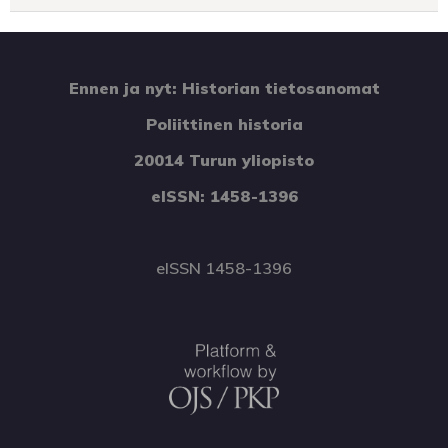
Ennen ja nyt: Historian tietosanomat
Poliittinen historia
20014 Turun yliopisto
eISSN: 1458-1396
eISSN 1458-1396