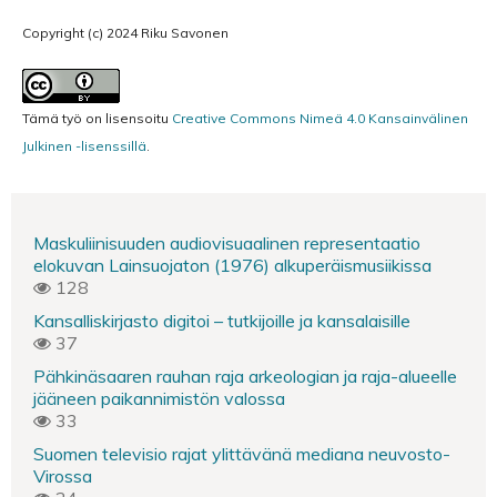
Copyright (c) 2024 Riku Savonen
Tämä työ on lisensoitu
Creative Commons Nimeä 4.0 Kansainvälinen
Julkinen -lisenssillä
.
Maskuliinisuuden audiovisuaalinen representaatio
elokuvan Lainsuojaton (1976) alkuperäismusiikissa
128
Kansalliskirjasto digitoi – tutkijoille ja kansalaisille
37
Pähkinäsaaren rauhan raja arkeologian ja raja-alueelle
jääneen paikannimistön valossa
33
Suomen televisio rajat ylittävänä mediana neuvosto-
Virossa