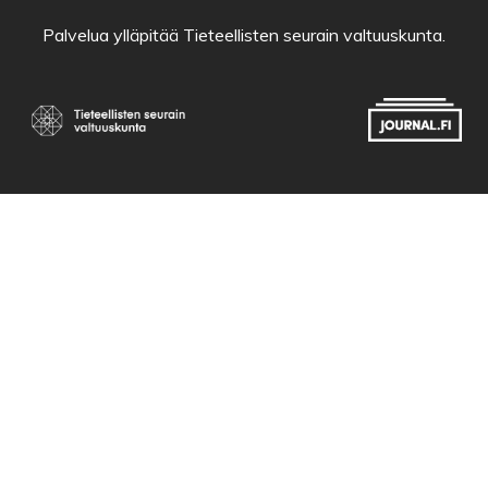
Palvelua ylläpitää
Tieteellisten seurain valtuuskunta
.