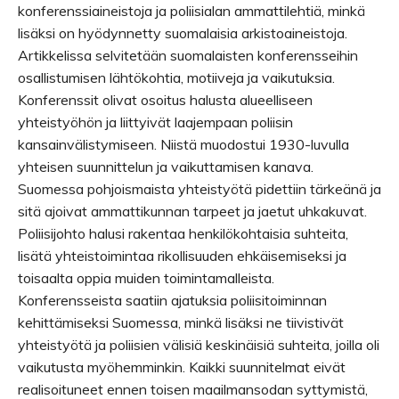
konferenssiaineistoja ja poliisialan ammattilehtiä, minkä
lisäksi on hyödynnetty suomalaisia arkistoaineistoja.
Artikkelissa selvitetään suomalaisten konferensseihin
osallistumisen lähtökohtia, motiiveja ja vaikutuksia.
Konferenssit olivat osoitus halusta alueelliseen
yhteistyöhön ja liittyivät laajempaan poliisin
kansainvälistymiseen. Niistä muodostui 1930-luvulla
yhteisen suunnittelun ja vaikuttamisen kanava.
Suomessa pohjoismaista yhteistyötä pidettiin tärkeänä ja
sitä ajoivat ammattikunnan tarpeet ja jaetut uhkakuvat.
Poliisijohto halusi rakentaa henkilökohtaisia suhteita,
lisätä yhteistoimintaa rikollisuuden ehkäisemiseksi ja
toisaalta oppia muiden toimintamalleista.
Konferensseista saatiin ajatuksia poliisitoiminnan
kehittämiseksi Suomessa, minkä lisäksi ne tiivistivät
yhteistyötä ja poliisien välisiä keskinäisiä suhteita, joilla oli
vaikutusta myöhemminkin. Kaikki suunnitelmat eivät
realisoituneet ennen toisen maailmansodan syttymistä,