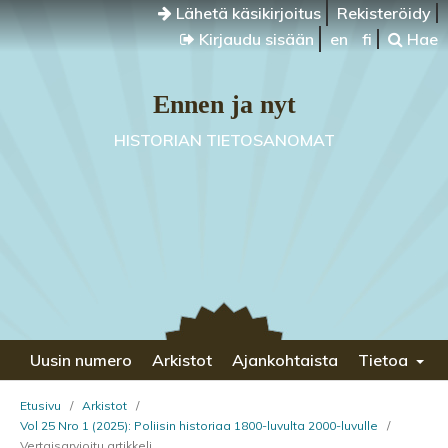
Lähetä käsikirjoitus
Rekisteröidy
Kirjaudu sisään
en
fi
Hae
Ennen ja nyt
HISTORIAN TIETOSANOMAT
Uusin numero
Arkistot
Ajankohtaista
Tietoa
Etusivu
/
Arkistot
/
Vol 25 Nro 1 (2025): Poliisin historiaa 1800-luvulta 2000-luvulle
/
Vertaisarvioitu artikkeli