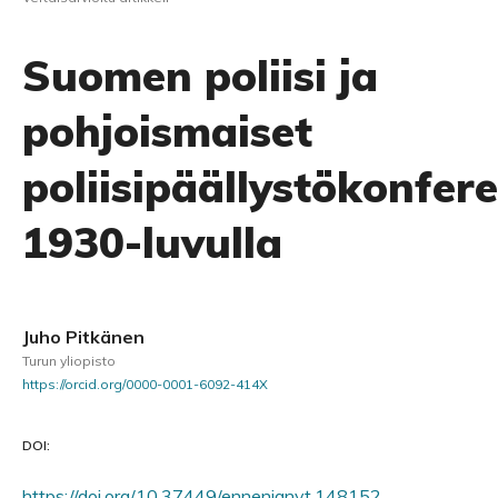
Suomen poliisi ja
pohjoismaiset
poliisipäällystökonfere
1930-luvulla
Juho Pitkänen
Turun yliopisto
https://orcid.org/0000-0001-6092-414X
DOI:
https://doi.org/10.37449/ennenjanyt.148152