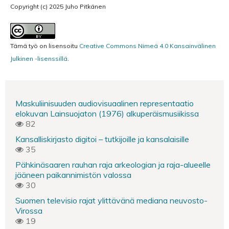
Copyright (c) 2025 Juho Pitkänen
Tämä työ on lisensoitu
Creative Commons Nimeä 4.0 Kansainvälinen
Julkinen -lisenssillä
.
Maskuliinisuuden audiovisuaalinen representaatio
elokuvan Lainsuojaton (1976) alkuperäismusiikissa
82
Kansalliskirjasto digitoi – tutkijoille ja kansalaisille
35
Pähkinäsaaren rauhan raja arkeologian ja raja-alueelle
jääneen paikannimistön valossa
30
Suomen televisio rajat ylittävänä mediana neuvosto-
Virossa
19