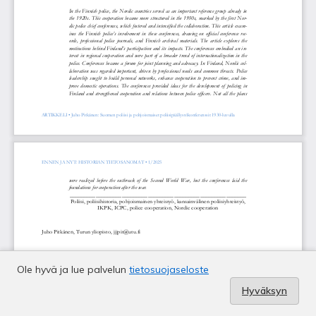
Ole hyvä ja lue palvelun
tietosuojaseloste
Hyväksyn