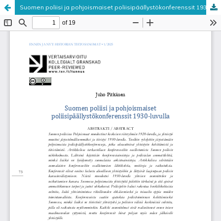
Suomen poliisi ja pohjoismaiset poliisipäällystökonferenssit 1930-luvulla
Palvelua ylläpitää
Tieteellisten seurain valtuuskunta
.