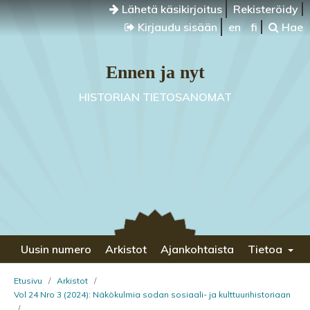
Lähetä käsikirjoitus
Rekisteröidy
Kirjaudu sisään
en
fi
Hae
Ennen ja nyt
HISTORIAN TIETOSANOMAT
Uusin numero
Arkistot
Ajankohtaista
Tietoa
Etusivu
/
Arkistot
/
Vol 24 Nro 3 (2024): Näkökulmia sodan sosiaali- ja kulttuurihistoriaan
/