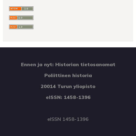
Ennen ja nyt: Historian tietosanomat
Poliittinen historia
20014 Turun yliopisto
eISSN: 1458-1396
eISSN 1458-1396