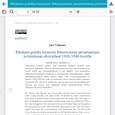
Rikoksen polulta museoon. Rikosmuseon perustaminen ja toiminnan alkuvaiheet 1930–1940-luvuilla
Palvelua ylläpitää
Tieteellisten seurain valtuuskunta
.