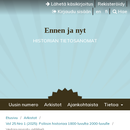
Lähetä käsikirjoitus
Rekisteröidy
Kirjaudu sisään
en
fi
Hae
Ennen ja nyt
HISTORIAN TIETOSANOMAT
Uusin numero
Arkistot
Ajankohtaista
Tietoa
Etusivu
/
Arkistot
/
Vol 25 Nro 1 (2025): Poliisin historiaa 1800-luvulta 2000-luvulle
/
Vertaisarvioitu artikkeli