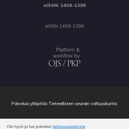
eISSN: 1458-1396
eISSN 1458-1396
Palvelua ylläpitää
Tieteellisten seurain valtuuskunta
.
Ole hyvä ja lue palvelun
tietosuojaseloste