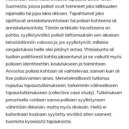
Suomesta, joissa poliisit ovat toimineet joko laillisuuden
rajamailla tai jopa lakia rikkoen. Tapahtumat joko
sijoittuvat anniskeluravintolaan tai poliisin kohteena oli
anniskeluravintola. Tämän artikkelin tavoitteena on
pohtia, syyllistyivätkö poliisit laittomuuksiin sen aikaisen
lainsäädännön valossa ja, jos syyllistyivät, millaisia
rangaistuksia heille olisi pitänyt antaa. Yhteiskunta oli
tuolloin poliittisesti kahtia jakaantunut ja se vaikutti myös
poliisien identiteettiin, koulutukseen ja toimintaan.
Arvostus poliisia kohtaan oli vaihtelevaa, samoin kuin oli
itse poliisivoimien aines. Menetelmällisesti tutkimus
nojautuu tapaustutkimukseen, tarkemmin välineelliseen
tapaustutkimukseen (collective case study). Tutkimuksen
perusteella voidaan sanoa poliisien syyllistyneen
vähintään rikkeisiin, mutta myös rikoksiin. Heitä ei
kuitenkaan koskaan syytetty eivätkä siten saaneet
tuomiota kyseisistä tapauksista.