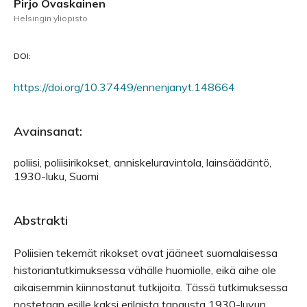
Pirjo Ovaskainen
Helsingin yliopisto
DOI:
https://doi.org/10.37449/ennenjanyt.148664
Avainsanat:
poliisi, poliisirikokset, anniskeluravintola, lainsäädäntö,
1930-luku, Suomi
Abstrakti
Poliisien tekemät rikokset ovat jääneet suomalaisessa
historiantutkimuksessa vähälle huomiolle, eikä aihe ole
aikaisemmin kiinnostanut tutkijoita. Tässä tutkimuksessa
nostetaan esille kaksi erilaista tapausta 1930-luvun