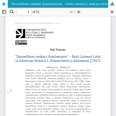
”Ihmeellinen sankari-ihanteemme” – Katri Laineen Lotat ja isänmaan historia I: Mannerheim ja isänmaani (1942)
Palvelua ylläpitää
Tieteellisten seurain valtuuskunta
.