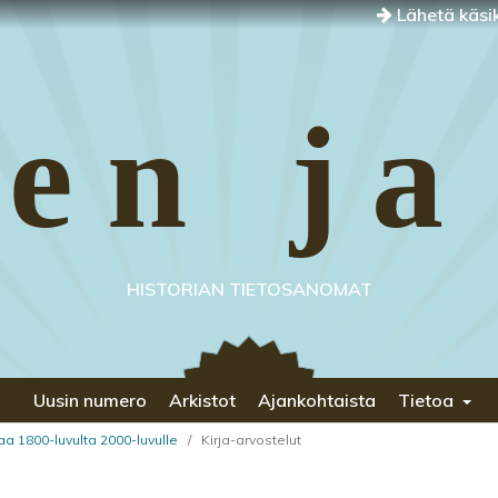
Lähetä käsik
en ja
HISTORIAN TIETOSANOMAT
Uusin numero
Arkistot
Ajankohtaista
Tietoa
riaa 1800-luvulta 2000-luvulle
/
Kirja-arvostelut