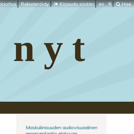
irjoitus
Rekisteröidy
Kirjaudu sisään
en
fi
Hae
 nyt
Maskuliinisuuden audiovisuaalinen
representaatio elokuvan