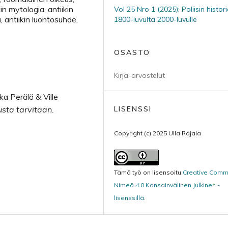
in mytologia, antiikin
Vol 25 Nro 1 (2025): Poliisin histor
a, antiikin luontosuhde,
1800-luvulta 2000-luvulle
OSASTO
Kirja-arvostelut
a Perälä & Ville
usta tarvitaan.
LISENSSI
Copyright (c) 2025 Ulla Rajala
Tämä työ on lisensoitu
Creative Com
Nimeä 4.0 Kansainvälinen Julkinen -
lisenssillä
.