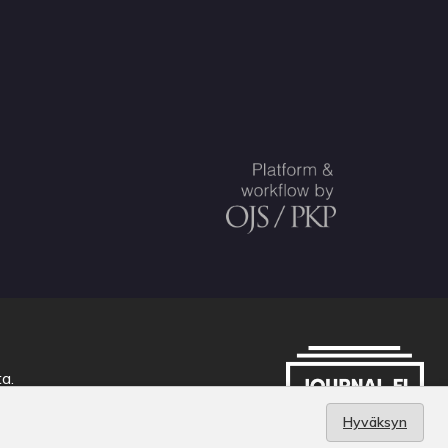
ta
.
Hyväksyn