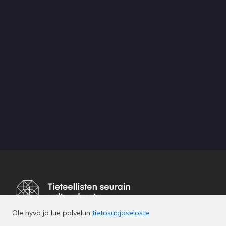
Ole hyvä ja lue palvelun
tietosuojaseloste