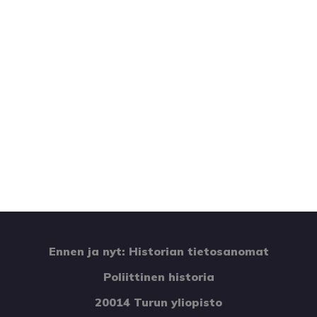
Ennen ja nyt: Historian tietosanomat
Poliittinen historia
20014 Turun yliopisto