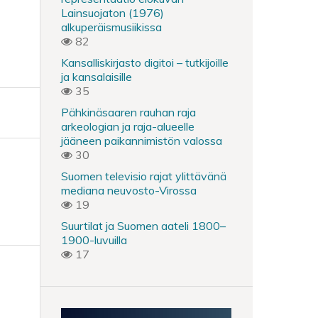
Lainsuojaton (1976)
alkuperäismusiikissa
82
Kansalliskirjasto digitoi – tutkijoille
ja kansalaisille
35
Pähkinäsaaren rauhan raja
arkeologian ja raja-alueelle
jääneen paikannimistön valossa
30
Suomen televisio rajat ylittävänä
mediana neuvosto-Virossa
19
Suurtilat ja Suomen aateli 1800–
1900-luvuilla
17