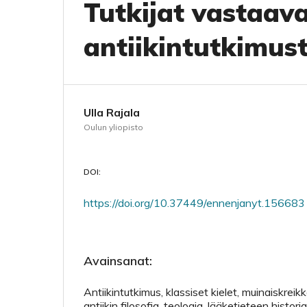
Tutkijat vastaava
antiikintutkimus
Ulla Rajala
Oulun yliopisto
DOI:
https://doi.org/10.37449/ennenjanyt.156683
Avainsanat:
Antiikintutkimus, klassiset kielet, muinaiskreikk
antiikin filosofia, teologia, lääketieteen histor