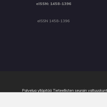
eISSN: 1458-1396
eISSN 1458-1396
Palvelua ylläpitää
Tieteellisten seurain valtuuskun