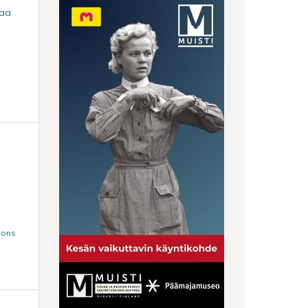
iaa
mons