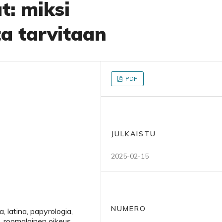
t: miksi
ta tarvitaan
PDF
JULKAISTU
2025-02-15
NUMERO
a, latina, papyrologia,
ia, roomalainen oikeus,