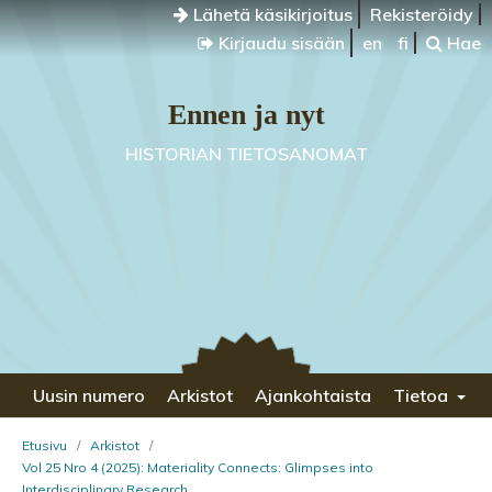
Lähetä käsikirjoitus
Rekisteröidy
Kirjaudu sisään
en
fi
Hae
Ennen ja nyt
HISTORIAN TIETOSANOMAT
Uusin numero
Arkistot
Ajankohtaista
Tietoa
Etusivu
/
Arkistot
/
Vol 25 Nro 4 (2025): Materiality Connects: Glimpses into
Interdisciplinary Research