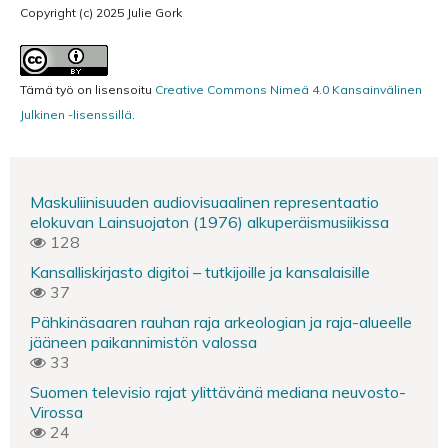
Copyright (c) 2025 Julie Gork
Tämä työ on lisensoitu
Creative Commons Nimeä 4.0 Kansainvälinen
Julkinen -lisenssillä
.
Maskuliinisuuden audiovisuaalinen representaatio
elokuvan Lainsuojaton (1976) alkuperäismusiikissa
128
Kansalliskirjasto digitoi – tutkijoille ja kansalaisille
37
Pähkinäsaaren rauhan raja arkeologian ja raja-alueelle
jääneen paikannimistön valossa
33
Suomen televisio rajat ylittävänä mediana neuvosto-
Virossa
24