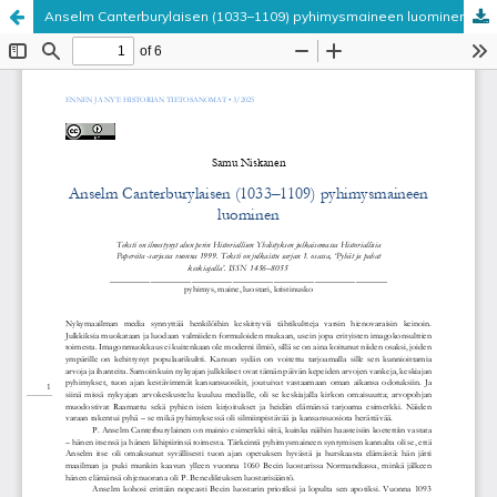
Anselm Canterburylaisen (1033–1109) pyhimysmaineen luominen
Palvelua ylläpitää
Tieteellisten seurain valtuuskunta
.