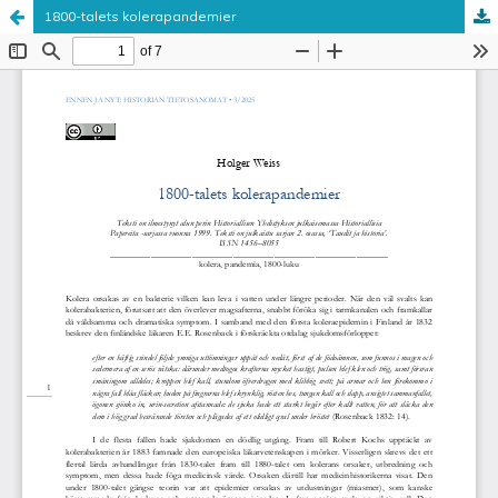
1800-talets kolerapandemier
Palvelua ylläpitää
Tieteellisten seurain valtuuskunta
.