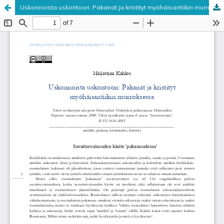
Uskonnoista uskontoon: Pakanat ja kristityt myöhäisantiikin murroksessa
Palvelua ylläpitää
Tieteellisten seurain valtuuskunta
.