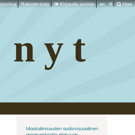
irjoitus
Rekisteröidy
Kirjaudu sisään
en
fi
Hae
 nyt
Maskuliinisuuden audiovisuaalinen
representaatio elokuvan