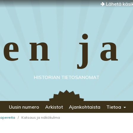
Lähetä käsik
en ja
HISTORIAN TIETOSANOMAT
Uusin numero
Arkistot
Ajankohtaista
Tietoa
 Papereita
/
Katsaus ja näkökulma