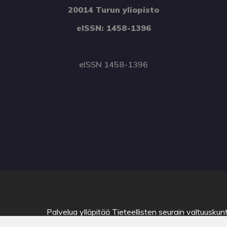
20014 Turun yliopisto
eISSN: 1458-1396
eISSN 1458-1396
Palvelua ylläpitää
Tieteellisten seurain valtuuskun