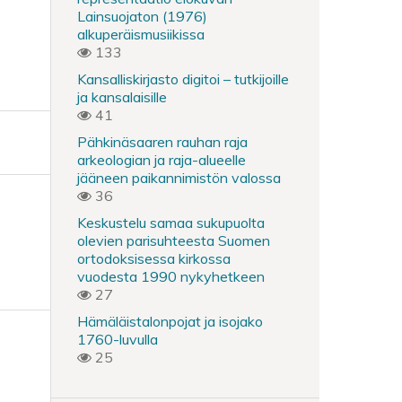
Lainsuojaton (1976)
alkuperäismusiikissa
133
Kansalliskirjasto digitoi – tutkijoille
ja kansalaisille
41
Pähkinäsaaren rauhan raja
arkeologian ja raja-alueelle
jääneen paikannimistön valossa
36
Keskustelu samaa sukupuolta
olevien parisuhteesta Suomen
ortodoksisessa kirkossa
vuodesta 1990 nykyhetkeen
27
Hämäläistalonpojat ja isojako
1760-luvulla
25