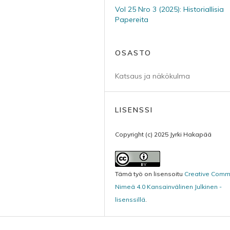
Vol 25 Nro 3 (2025): Historiallisia
Papereita
OSASTO
Katsaus ja näkökulma
LISENSSI
Copyright (c) 2025 Jyrki Hakapää
Tämä työ on lisensoitu
Creative Com
Nimeä 4.0 Kansainvälinen Julkinen -
lisenssillä
.