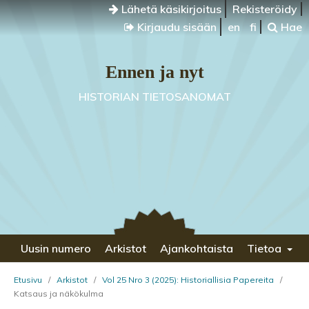
Lähetä käsikirjoitus
Rekisteröidy
Kirjaudu sisään
en
fi
Hae
Ennen ja nyt
HISTORIAN TIETOSANOMAT
Uusin numero
Arkistot
Ajankohtaista
Tietoa
Etusivu
/
Arkistot
/
Vol 25 Nro 3 (2025): Historiallisia Papereita
/
Katsaus ja näkökulma