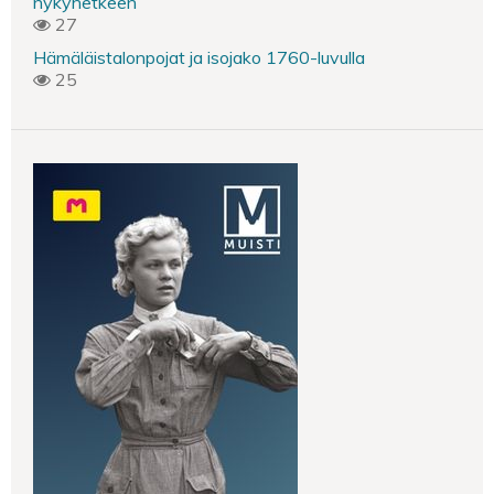
nykyhetkeen
27
Hämäläistalonpojat ja isojako 1760-luvulla
25