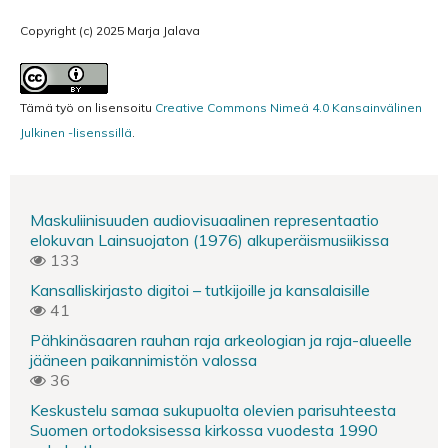
Copyright (c) 2025 Marja Jalava
Tämä työ on lisensoitu
Creative Commons Nimeä 4.0 Kansainvälinen
Julkinen -lisenssillä
.
Maskuliinisuuden audiovisuaalinen representaatio
elokuvan Lainsuojaton (1976) alkuperäismusiikissa
133
Kansalliskirjasto digitoi – tutkijoille ja kansalaisille
41
Pähkinäsaaren rauhan raja arkeologian ja raja-alueelle
jääneen paikannimistön valossa
36
Keskustelu samaa sukupuolta olevien parisuhteesta
Suomen ortodoksisessa kirkossa vuodesta 1990