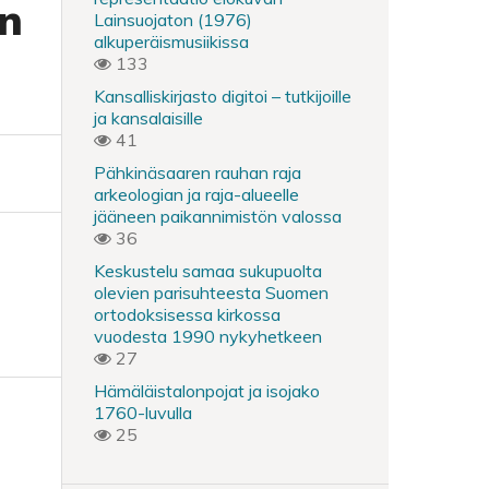
an
Lainsuojaton (1976)
alkuperäismusiikissa
133
Kansalliskirjasto digitoi – tutkijoille
ja kansalaisille
41
Pähkinäsaaren rauhan raja
arkeologian ja raja-alueelle
jääneen paikannimistön valossa
36
Keskustelu samaa sukupuolta
olevien parisuhteesta Suomen
ortodoksisessa kirkossa
vuodesta 1990 nykyhetkeen
27
Hämäläistalonpojat ja isojako
1760-luvulla
25