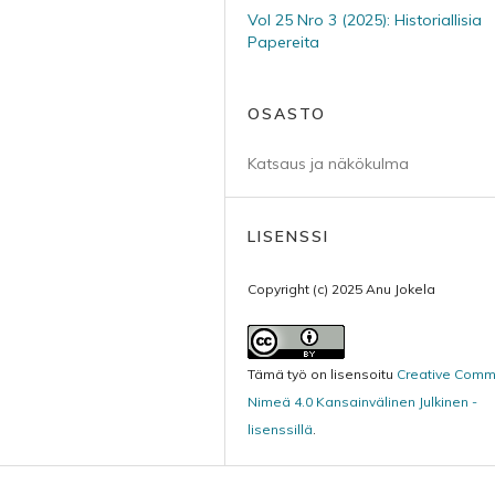
Vol 25 Nro 3 (2025): Historiallisia
Papereita
OSASTO
Katsaus ja näkökulma
LISENSSI
Copyright (c) 2025 Anu Jokela
Tämä työ on lisensoitu
Creative Com
Nimeä 4.0 Kansainvälinen Julkinen -
lisenssillä
.