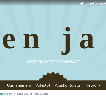
Lähetä käsik
en ja
HISTORIAN TIETOSANOMAT
Uusin numero
Arkistot
Ajankohtaista
Tietoa
 Papereita
/
Katsaus ja näkökulma