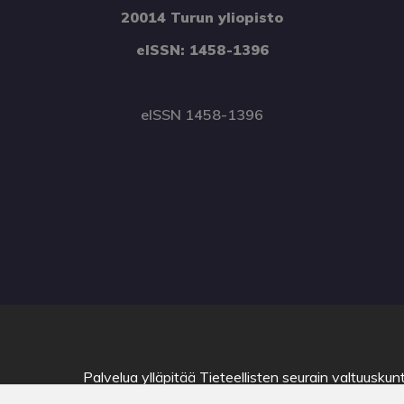
20014 Turun yliopisto
eISSN: 1458-1396
eISSN 1458-1396
Palvelua ylläpitää
Tieteellisten seurain valtuuskun