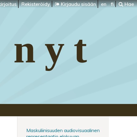
irjoitus
Rekisteröidy
Kirjaudu sisään
en
fi
Hae
 nyt
Maskuliinisuuden audiovisuaalinen
representaatio elokuvan