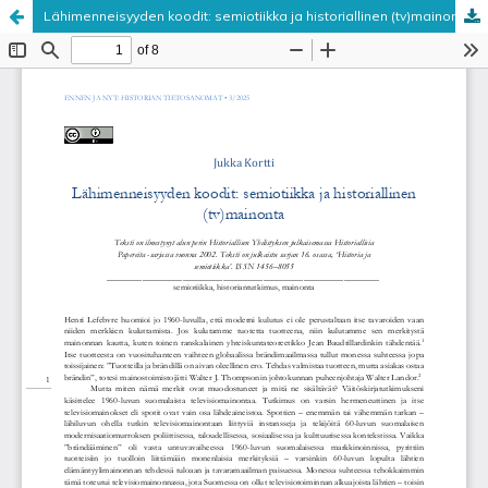
Lähimenneisyyden koodit: semiotiikka ja historiallinen (tv)mainonta
Palvelua ylläpitää
Tieteellisten seurain valtuuskunta
.