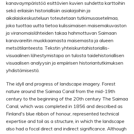
kanavaympäristöä esittävien kuvien suhdetta karttoihin
sekä erilaisiin historiallisiin asiakirjoihin ja
aikalaiskeskusteluun toteutetaan tutkimusasetelmaa,
joka tuottaa uutta tietoa kulissimaisen maisemakuvaston
ja viranomaislähteiden takaa hahmottuvan Saimaan
kanavareitin muokkaamasta maisemasta ja alueen
metsätilanteesta. Tekstin yhteiskuntahistoriallis-
visuaalinen lähestymistapa on tulosta taidehistoriallisen
visuaalisen analyysin ja empiirisen historiantutkimuksen
yhdistämisestä.
The idyll and progress of landscape imagery. Forest
nature around the Saimaa Canal from the mid-19th
century to the beginning of the 20th century The Saimaa
Canal, which was completed in 1856 and described as
Finland's blue ribbon of honour, represented technical
expertise and toil as a structure, in which the landscape
also had a focal direct and indirect significance. Although