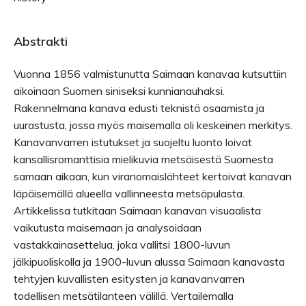
Abstrakti
Vuonna 1856 valmistunutta Saimaan kanavaa kutsuttiin
aikoinaan Suomen siniseksi kunnianauhaksi.
Rakennelmana kanava edusti teknistä osaamista ja
uurastusta, jossa myös maisemalla oli keskeinen merkitys.
Kanavanvarren istutukset ja suojeltu luonto loivat
kansallisromanttisia mielikuvia metsäisestä Suomesta
samaan aikaan, kun viranomaislähteet kertoivat kanavan
läpäisemällä alueella vallinneesta metsäpulasta.
Artikkelissa tutkitaan Saimaan kanavan visuaalista
vaikutusta maisemaan ja analysoidaan
vastakkainasettelua, joka vallitsi 1800-luvun
jälkipuoliskolla ja 1900-luvun alussa Saimaan kanavasta
tehtyjen kuvallisten esitysten ja kanavanvarren
todellisen metsätilanteen välillä. Vertailemalla