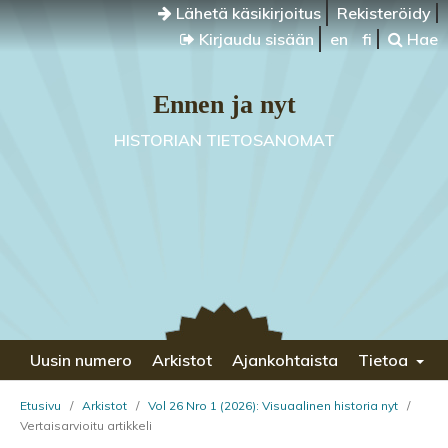
Lähetä käsikirjoitus
Rekisteröidy
Kirjaudu sisään
en
fi
Hae
Ennen ja nyt
HISTORIAN TIETOSANOMAT
Uusin numero
Arkistot
Ajankohtaista
Tietoa
Etusivu
/
Arkistot
/
Vol 26 Nro 1 (2026): Visuaalinen historia nyt
/
Vertaisarvioitu artikkeli