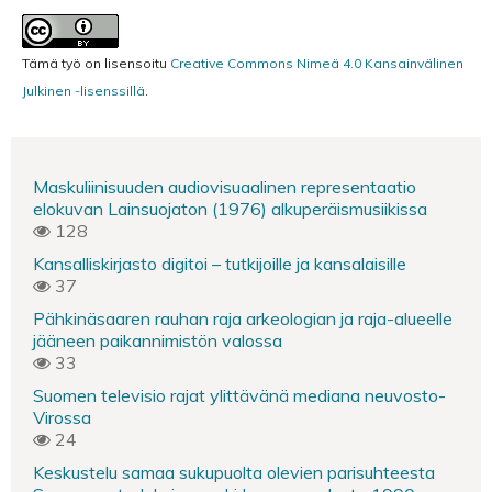
Tämä työ on lisensoitu
Creative Commons Nimeä 4.0 Kansainvälinen
Julkinen -lisenssillä
.
Maskuliinisuuden audiovisuaalinen representaatio
elokuvan Lainsuojaton (1976) alkuperäismusiikissa
128
Kansalliskirjasto digitoi – tutkijoille ja kansalaisille
37
Pähkinäsaaren rauhan raja arkeologian ja raja-alueelle
jääneen paikannimistön valossa
33
Suomen televisio rajat ylittävänä mediana neuvosto-
Virossa
24
Keskustelu samaa sukupuolta olevien parisuhteesta